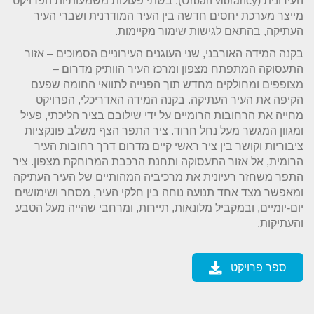
העירונית (Urban vibrancy). בשתי פעולות משמעותיות הפרויקט
מייצר מערכת יחסים חדשה בין העיר המודרנית ושברי העיר
העתיקה, בהתאם לגישות שימור מקיימות.
בקנה המידה האורבני, שני העוגנים העירוניים הסמוכים – אזור
התעסוקה המתפתח מצפון ומרכז העיר הוותיק מדרום –
מצופפים ומחולקים מחדש תוך הפנייה לתוואי החומה שפעם
הקיפה את העיר העתיקה. בקנה המידה האדריכלי, הפרויקט
מחייה את הרחובות הרומיים על ידי שילובם בציר הליכתי, פעיל
ומגוון המגשר מעל נחל חרוד. ציר התפר הצף משלב פונקציות
ציבוריות וקושר בין ציר ראשי קיים מדרום דרך רחובות העיר
הרומית, אל אזור התעסוקה ותחנת הרכבת המרוחקת מצפון. ציר
התפר משחזר רעיונית את מרכיביה המהותיים של העיר העתיקה
ומאפשר מצד אחד תנועה נוחה בין חלקי העיר, מסחר ושימושים
יום-יומיים, ובמקביל מלונאות, תיירות, ומרחבי שהייה מעל הטבע
והעתיקות.
ספר פרויקט