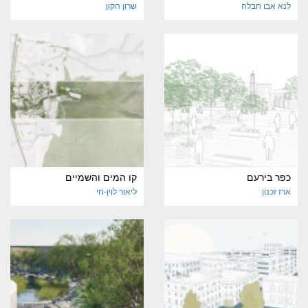
לנא אבו חבלה
שרון הקון
כפר בירעם
קו המים והשמיים
ארז זכנון
ליאור לוין-חי