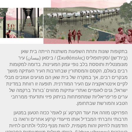
בתקופות שונות ותחת השפעות משתנות הייתה בית שאן
(בֵּֽית־שן) /סקיתופוליס (Σκυθόπολις) / ביסאן (بيسان) עיר
מונומנטלית ותוססת בלב נופי עמק המעיינות. בדומה למקומות
רבים בעולם, הקסם והמסתורין שבחורבות העיר העתיקה מושך
מבקרים רבים, אך במקרה של בית שאן הם מגיעים ועוזבים מבלי
לקיים אינטראקציה עם העיר המודרנית. תופעה זו רווחת במדינת
ישראל; גנים לאומיים ואתרי עתיקות מהווים 'בורות' ברקמה של
ערים פריפריאליות שמתפתחות בניתוק פיזי ותודעתי ממרחבי
הטבע והמורשת שבתחומן.
הפרויקט מזהה את יעוד הקרקע 'גן לאומי' ככזה הטעון במטען
תרבותי וחברתי המבדיל אותו מייעודי קרקע אחרים ורואה בו
הזדמנות לחיזוק זהות מקומית, להוות מנוף כלכלי ולתרום לחיות