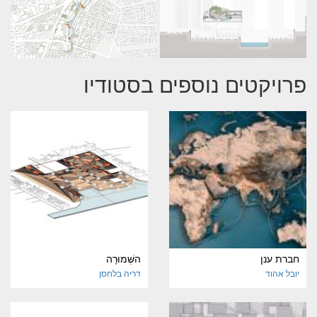
פרויקטים נוספים בסטודיו
חברת ענן
השְּׁמוּרָה
יובל אהוד
דריה בלחסן