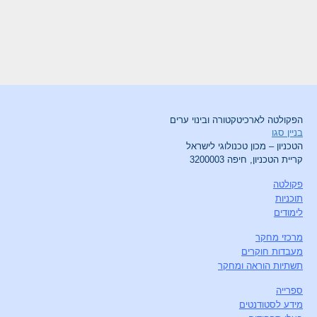
הפקולטה לארכיטקטורה ובינוי ערים
בניין סגו
הטכניון – מכון טכנולוגי לישראל
קריית הטכניון, חיפה 3200003
פקולטה
תוכניות
לימודים
מרכזי מחקר
מעבדות חוקרים
תשתיות הוראה ומחקר
ספרייה
מידע לסטודנטים