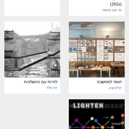
(202x)
נור אבו אחמד
חומר למחשבה
לחיות עם ההשלכות
הדס גבע
דור פלד