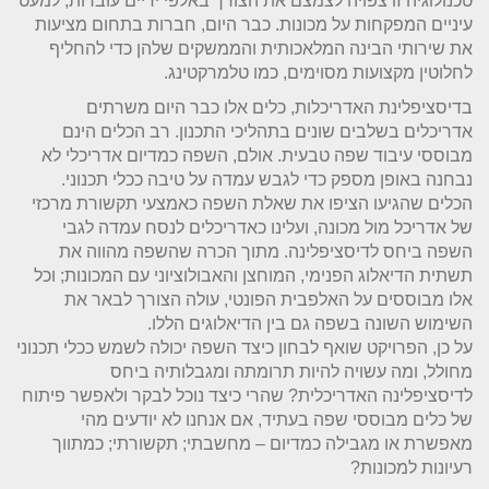
טכנולוגיה זו צפויה לצמצם את הצורך באלפי ידיים עובדות, למעט
עיניים המפקחות על מכונות. כבר היום, חברות בתחום מציעות
את שירותי הבינה המלאכותית והממשקים שלהן כדי להחליף
לחלוטין מקצועות מסוימים, כמו טלמרקטינג.
בדיסציפלינת האדריכלות, כלים אלו כבר היום משרתים
אדריכלים בשלבים שונים בתהליכי התכנון. רב הכלים הינם
מבוססי עיבוד שפה טבעית. אולם, השפה כמדיום אדריכלי לא
נבחנה באופן מספק כדי לגבש עמדה על טיבה ככלי תכנוני.
הכלים שהגיעו הציפו את שאלת השפה כאמצעי תקשורת מרכזי
של אדריכל מול מכונה, ועלינו כאדריכלים לנסח עמדה לגבי
השפה ביחס לדיסציפלינה. מתוך הכרה שהשפה מהווה את
תשתית הדיאלוג הפנימי, המוחצן והאבולוציוני עם המכונות; וכל
אלו מבוססים על האלפבית הפונטי, עולה הצורך לבאר את
השימוש השונה בשפה גם בין הדיאלוגים הללו.
על כן, הפרויקט שואף לבחון כיצד השפה יכולה לשמש ככלי תכנוני
מחולל, ומה עשויה להיות תרומתה ומגבלותיה ביחס
לדיסציפלינה האדריכלית? שהרי כיצד נוכל לבקר ולאפשר פיתוח
של כלים מבוססי שפה בעתיד, אם אנחנו לא יודעים מהי
מאפשרת או מגבילה כמדיום – מחשבתי; תקשורתי; כמתווך
רעיונות למכונות?