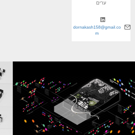
ערים
dornakash158@gmail.co
m