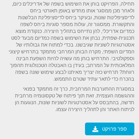
תחילה, הפרויקט בוחן את השימוש בשפה של אדריכלים כיום,
ולאחר מכן ממסגר אותו מחדש באופן תאורטי ביחס
לדיסציפלינות שונות, ובעיקר ביחס לדיסציפלינת הבלשנות
והתקשורת. ממסגור זה, עולות מספר סוגיות ביחס לשפה
כמדיום אדריכלי, להן נתייחס בתהליך היצירה. כנקודת מוצא
תכנונית-שפתית, נבחן את השימוש בשפה כמדיום מבעד לסט
אסטרטגיות לשוניות שגיבשנו. בכדי למתוח את גבולותיו של
המדיום השפתי, מקרה הבוחן המרחבי מתמקד בתרחיש קיצוני
וספקולטיבי. התרחיש בוחן מה עשויה להיות השפעת הבינה
המלאכותית על המרחב; בעידן בו האבטלה הטכנולוגית תהפוך
רווחת? תרחיש כזה יצריך מאיתנו לבצע שימוש שונה בשפה
בהכרח כדי לתאר עתיד שטרם התממש.
במסגרת ההתערבות המרחבית, כרך זה מתמקד בפנאי
וההגשמה העצמית. זאת תוך פיתוח של טקסונומיה מרחבית
חדשה, בהתבסס על אסטרטגיות לשוניות שונות, הנוגעות הן
לניתוח האתר והן לתהליך היצירה עצמו.
ספר פרויקט