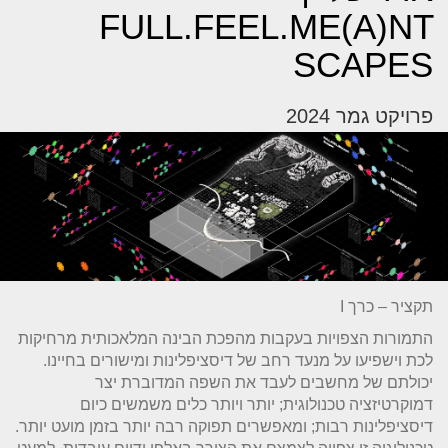
FULL.FEEL.ME(A)NT
SCAPES
פרויקט גמר 2024
תקציר – כרך I
התמורות הצפויות בעקבות מהפכת הבינה המלאכותית מרחיקות
לכת וישפיעו על מנעד רחב של דיסציפלינות ומישורים בחיינו.
יכולתם של מחשבים לעבד את השפה המדוברת יצר
דמוקרטיזציה טכנולוגית; יותר ויותר כלים משמשים כיום
דיסציפלינות רבות; ומאפשרים תפוקה רבה יותר בזמן מועט יותר.