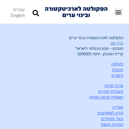
עברית
English
הפקולטה לארכיטקטורה ובינוי ערים
בניין סגו
הטכניון – מכון טכנולוגי לישראל
קריית הטכניון, חיפה 3200003
פקולטה
תוכניות
לימודים
מרכזי מחקר
מעבדות חוקרים
תשתיות הוראה ומחקר
ספרייה
מידע לסטודנטים
בעלי תפקידים
הצהרת נגישות