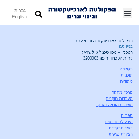
עברית
English
הפקולטה לארכיטקטורה ובינוי ערים
בניין סגו
הטכניון – מכון טכנולוגי לישראל
קריית הטכניון, חיפה 3200003
פקולטה
תוכניות
לימודים
מרכזי מחקר
מעבדות חוקרים
תשתיות הוראה ומחקר
ספרייה
מידע לסטודנטים
בעלי תפקידים
הצהרת נגישות