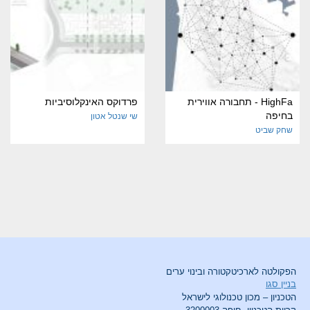
HighFa - תחבורה אווירית
פרדוקס האינקלוסיביות
בחיפה
שי שנטל אטון
שחק שביט
הפקולטה לארכיטקטורה ובינוי ערים
בניין סגו
הטכניון – מכון טכנולוגי לישראל