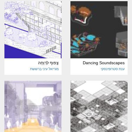
Dancing Soundscapes
צָפוּף לִרְוָחָה
ענת סטרופינסקי
מוריאל עיני ברששת