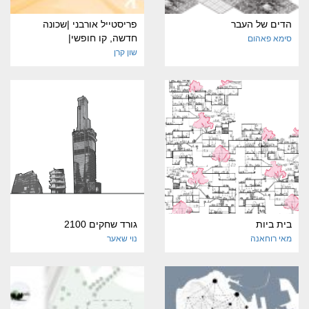
הדים של העבר
פריסטייל אורבני |שכונה
חדשה, קו חופשי|
סימא פאהום
שון קרן
בית ביות
גורד שחקים 2100
מאי רוחאנה
נוי שאער