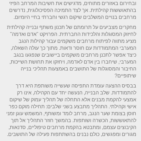
ובחירום באזורים מתוחים, מדגישים את חשיבות המרחב הפיזי
בהתאוששות קהילתית. אך לצד התמיכה הפסיכולוגית, נדרשים
מרחבים בנויים המשלבים שיקום רגשי וחברתי בחיי היומיום.
מחקרים מצביעים על תרומתם של תכנון משתף ובנייה קהילתית
לחיזוק המסוגלות והלכידות החברתית. הפרויקט "אדם ואדמה"
מציע מתווה לפיתוח מרחבים משקמים עבור קהילות הנגב
המערבי המתמודדות עם חוסר ודאות. מתוך כך עולה השאלה,
כיצד אפשר לתכנן מרחבים משקמים ביישובים שנפגעו בנגב
המערבי, שיחברו בין אדם לאדמה, ויחזקו את תחושת השייכות,
החיבור והמסוגלות של התושבים באמצעות תהליכי בנייה
שיתופיים?
בבסיס ההצעה עומדת התפיסה שעשייה משותפת היא דרך
להתמודדות. שלב הבנייה, הנעשה יחד עם הקהילה, אינו רק
אמצעי להקמת מבנים אלא התחלה של תהליך עמוק של שיקום
אישי וקהילתי. התהליך מתבצע בשני שלבים: תחילה מוקם כפר
חוסן בצומת שער הנגב, מרחב לומד ומשותף, המשמש עוגן זמני
להתאוששות, הכשרה ושותפות. בהמשך חוזר התהליך אל תוך
הקיבוצים עצמם, ומתבטא בהקמת מרחבים טיפוליים, סדנאות,
מגורים ומפגשים, כולם נבנים בהשתתפות פעילה של התושבים.