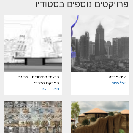
פרויקטים נוספים בסטודיו
עיר-מכרה
הרשת החינוכית | אריגת
המרקם הכפרי
יובל ברגר
סואר דבאח