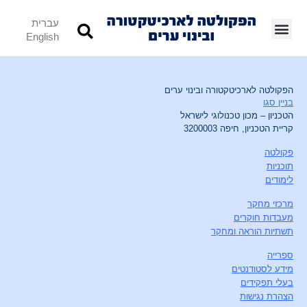
עברית
English
הפקולטה לארכיטקטורה ובינוי ערים
בניין סגו
הטכניון – מכון טכנולוגי לישראל
קריית הטכניון, חיפה 3200003
פקולטה
תוכניות
לימודים
מרכזי מחקר
מעבדות חוקרים
תשתיות הוראה ומחקר
ספרייה
מידע לסטודנטים
בעלי תפקידים
הצהרת נגישות