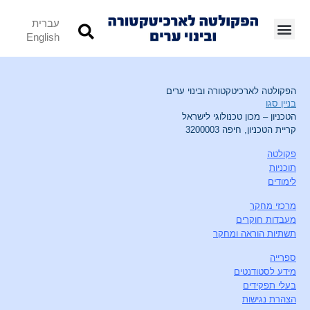
עברית
English
הפקולטה לארכיטקטורה ובינוי ערים
בניין סגו
הטכניון – מכון טכנולוגי לישראל
קריית הטכניון, חיפה 3200003
פקולטה
תוכניות
לימודים
מרכזי מחקר
מעבדות חוקרים
תשתיות הוראה ומחקר
ספרייה
מידע לסטודנטים
בעלי תפקידים
הצהרת נגישות