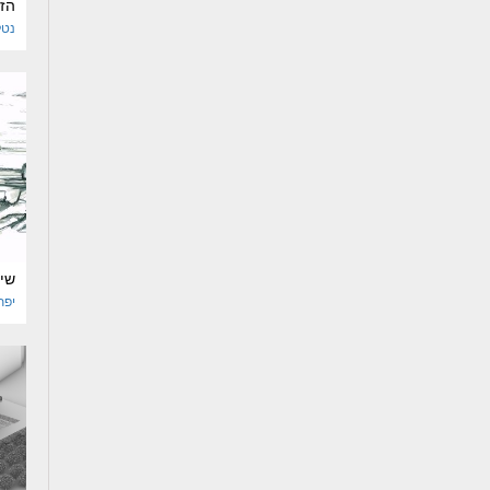
הז
נטל
שיק
יפ