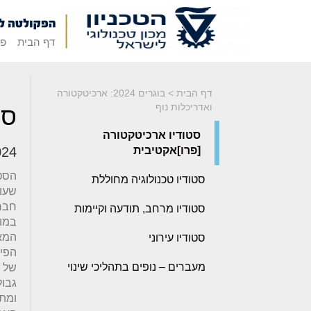
דף הבית
פק
דף הבית
>
בוגרים 2024: ארכיטקטורה
ואדריכלות נוף
סט
סטודיו ארכיטקטורה
[פרו]אקטיבית
024
הסטו
סטודיו טכנולוגיה מחוללת
שעו
חבר
סטודיו מרחב, תודעה וקיימות
במו
המא
סטודיו עירוני
הפיס
מעברים – נופים בתהליכי שינוי
של ה
גבו
ומת