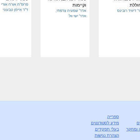
פרופ"ח אורח אורי ה
וללת
וקיימות
ד"ר איימן טבעוני
' דיוויד רובינס
אדר' שמעיה צרפתי
אדר' ישי וול
ספרייה
ם
מידע לסטודנטים
 ומחקר
בעלי תפקידים
הצהרת נגישות