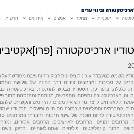
ולטה
תוכניות
מחקר
אנשים
אירועים
חדשות
מ
ודיו ארכיטקטורה [פרו]אקטיבית
2
דיו משמש כמעבדה עירונית ניסיונית לביקורת וחשיבה מחודשת על תה
ברים על סביבות ומרחבים פיזיים דרך בחינה של שלושת הממדי
ה, כלכלה. בתוך כך, הסטודיו מבקש להתנסות בארכיטקטורה כמ
בן זה, הארכיטקטורה נתפסת, מתפרשת, מנותחת ומתנסחת מתוך פעו
פשרת לאזרחים לייצר מחדש את מערכות היחסים והקשרים שלהם
ית, החברתית והפוליטית שבתוכה הם חיים ופועלים. הסטודיו יעמו
ארכיטקטורה להיות סוכנת של שינוי תרבותי וחברתי במרחבים סבו
ל, מרחבים זמניים, מרחבים לא-יציבים, מרחבים אסורים, ומרחב
הווים מתוך קונפליקטים פוליטיים ואתנו-לאומיים. בדיוק כשם