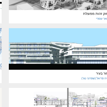
וק זהות מפוצלת
אר
עומרי
ר בעיר
יה
פריאל (שפרוני נגר)