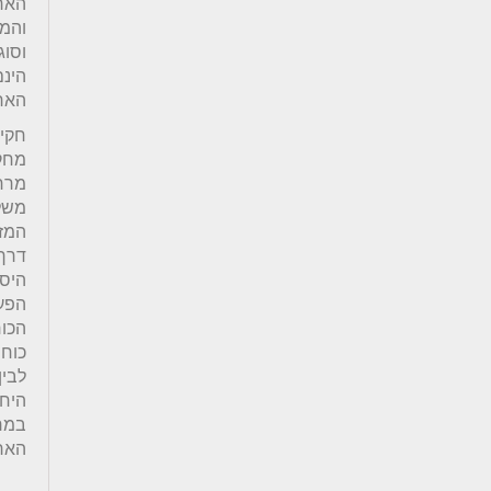
הארכ
והמב
וסוג
הינם
האר
חקי
מחקר
מרח
משלב
המזי
דרך 
היס
הפע
הכו
כוחו
לבין
היח
במר
האר