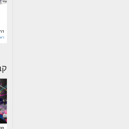
דרכ
רא
קב
סטו