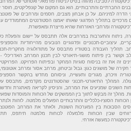
יטקטורה לסביבה מהווה בסיס לניסוח פורמאלי ואסתטי של המרחבי
נים החברתיים והתרבותיים, הוא גם המקום של קונפליקטים, חוסר שוו
י הדרה למיניהם. על כן אבחון מצבים, חסמים ומרחבים של פוטנציא
 מרכזיים בתהליך הפדגוגי שאותו יאמצו הסטודנטים המתמודדים ע
כיטקטורה ומרחבי האזרחות שהיא מייצרת ומאפשרת.
רה, ניתוח והתערבות במרחבים אלה תתבסס על יישום והפעלת כלי
יים, עיצוביים-תכנוניים ופדגוגיים הנובעים מהייחודיות והספציפ
ב. תהליך העבודה בסטודיו מתבסס על מתודולוגיה מחקרית-תכנוני
 וקושר בין פיתוח מושגי-תיאורטי לבין תכנון המרחב האדריכלי -
נים זה את זה בניסוח סוגיות המחקר ובפיתוח הפרויקט. הפרויקט
חקירה של מושגים כגון: גבול וביטחון, מרחב אסור ומרחב אוטונומי, 
טוריה וזיכרון, מגורים ותעשייה, וניסוחם מחדש בהקשר הספצי
ולה. המהלך התיאורטי-תכנוני שהסטודנטים מקדמים, מתבסס על זי
חות השונים שמניעים את המרחב, והניסיון לקריאה מאתגרת וחדשנ
ת. מהלך זה מבקש לתווך בין הממשקים של הכוחות והמוסדות שפוע
 הכוחות הסוציו-כלכליים והתרבותיים הפועלים מלמטה. לזהות ולנת
סים הסבוכות בין המערכות השונות, ולאתר את המרחב הפוטנציא
ווחים שבין הכוחות מלמעלה לכוחות מלמטה תיתפס, תת
כיטקטורה כמעשה אזרחי.