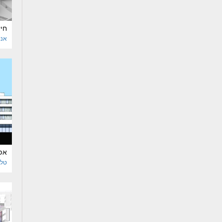
חיז
אנו
אפו
טל