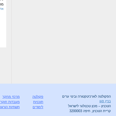
מח
אדר
הפקולטה לארכיטקטורה ובינוי ערים
פקולטה
מרכזי מחקר
בניין סגו
תוכניות
מעבדות חוקרי
הטכניון – מכון טכנולוגי לישראל
לימודים
תשתיות הוראה
קריית הטכניון, חיפה 3200003