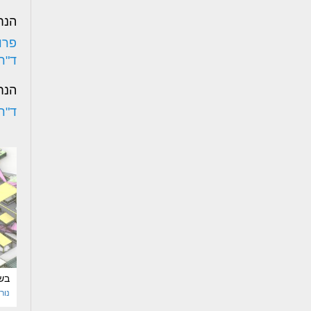
הנח
פרו
ד"ר
הנח
ד"ר
בש
נור