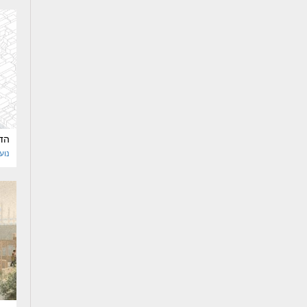
הדי
נוע