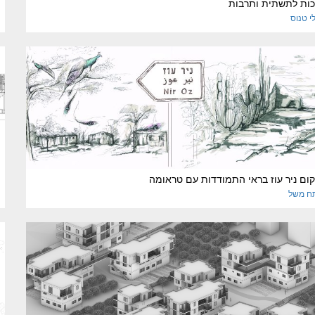
כות לתשתית ותרבות
י
טנוס
ום ניר עוז בראי התמודדות עם טראומה
תח
משל