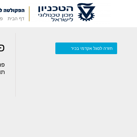
דף הבית
פק
פ
חזרה לסגל אקדמי בכיר
פר
תו