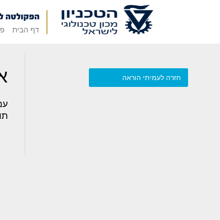
דף הבית
פק
אד
חזרה לעמיתי הוראה
עמ
תו