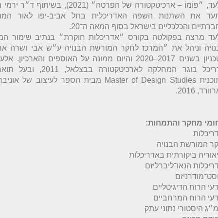
אלעד, ״פּוֹמוֹ – ארכיטקטורה של הפרטה״ (2021), בשיתוף ד
עד את השתנות השפה האדריכלית בתל אביב-יפו לאור המה
עד מרצה בפקולטה בקורס ״אדריכלות חוקרת״ בנתיב שימור המ
נויה וניהל את ״המרכז לחקר המורשת הבנויה ע״ש אבי ושרה ארנ
בטכניון בשנים 2017–2020 והיום ממונה על האוספים והארכיון. 
אדריכל בוגר המחלקה לארכיטקטורה בבצלאל, 1
בתוכנית Master of Design Studies מבית הספר לעיצוב של א
ורד, 2016.
ומי מחקר והתמחות: