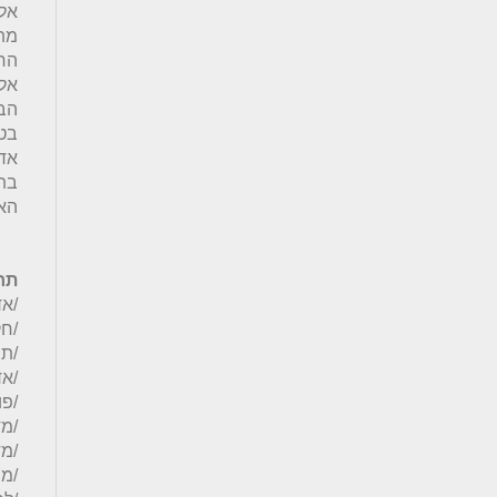
מת
אל
הב
הארו
תח