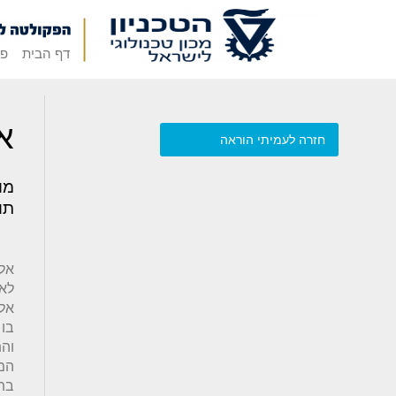
דף הבית
פק
א
חזרה לעמיתי הוראה
מו
תו
אל
לאר
אלע
בו
וה
המח
בתח