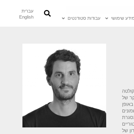
עברית
English
ידע שימושי
עבודות סטודנטים
ולטה
קר של
באופן
ונים
סגרת
וריים
ון של