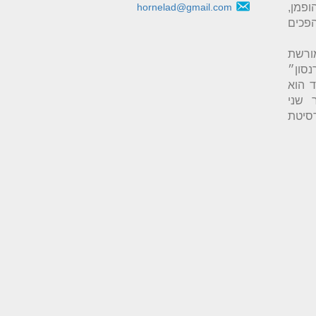
״ר ירמי הופמן,
hornelad@gmail.com
פכים
ורשת
סון״
אלעד הוא
201, ובעל תואר שני
וניברסיטת