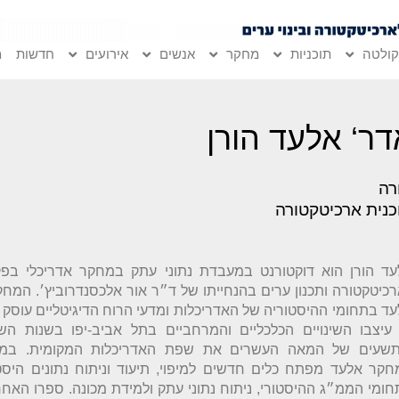
ולטה
תוכניות
מחקר
אנשים
אירועים
חדשות
מ
דר‘ אלעד הורן
רה
כנית ארכיטקטורה
עד הורן הוא דוקטורנט במעבדת נתוני עתק במחקר אדריכלי בפק
כיטקטורה ותכנון ערים בהנחייתו של ד״ר אור אלכסנדרוביץ׳. המח
ד בתחומי ההיסטוריה של האדריכלות ומדעי הרוח הדיגיטליים עוסק 
 עיצבו השינויים הכלכליים והמרחביים בתל אביב-יפו בשנות השמ
תשעים של המאה העשרים את שפת האדריכלות המקומית. במ
קר אלעד מפתח כלים חדשים למיפוי, תיעוד וניתוח נתונים היסט
ומי הממ״ג ההיסטורי, ניתוח נתוני עתק ולמידת מכונה. ספרו האחר