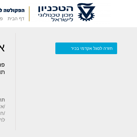
דף הבית
פק
אד
חזרה לסגל אקדמי בכיר
פר
תו
תח
/חב
לת