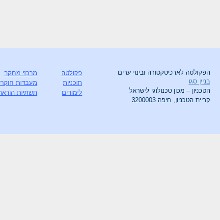
הפקולטה לארכיטקטורה ובינוי ערים
פקולטה
מרכזי מחקר
בניין סגו
תוכניות
מעבדות חוקרי
הטכניון – מכון טכנולוגי לישראל
לימודים
תשתיות הוראה
קריית הטכניון, חיפה 3200003