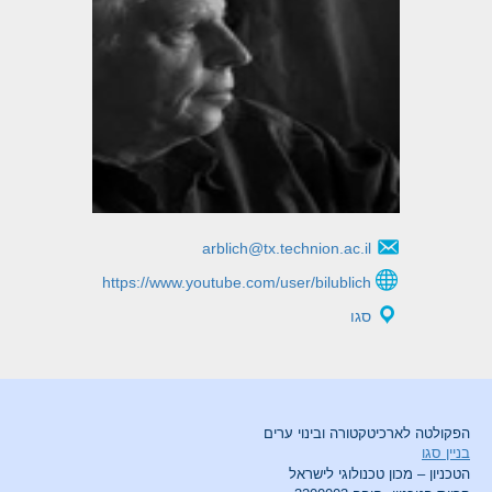
arblich@tx.technion.ac.il
https://www.youtube.com/user/bilublich
סגו
הפקולטה לארכיטקטורה ובינוי ערים
בניין סגו
הטכניון – מכון טכנולוגי לישראל