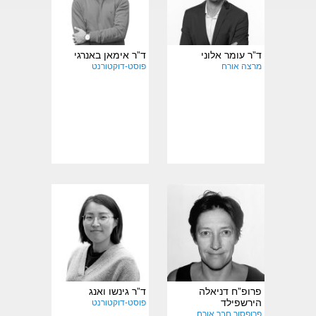
ד”ר עומר אלוני
ד”ר אימאן באנרגי
מרצה אורח
פוסט-דוקטורנט
תחומי מחקר
תחומי מחקר
והתמחות:
והתמחות:
פרופ”ח דניאלה
ד”ר גינשו ואנג
הירשפילד
פוסט-דוקטורנט
פרופסור חבר אורח