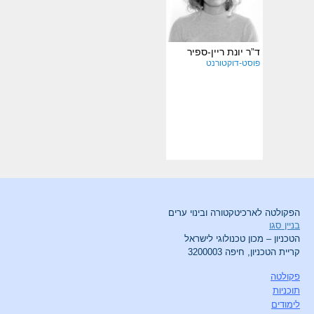
ד”ר יונת ריין-ספיר
פוסט-דוקטורנט
הפקולטה לארכיטקטורה ובינוי ערים
בניין סגו
הטכניון – מכון טכנולוגי לישראל
קריית הטכניון, חיפה 3200003
פקולטה
תוכניות
לימודים