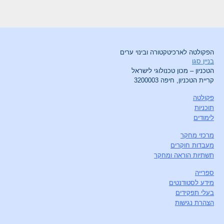
הפקולטה לארכיטקטורה ובינוי ערים
בניין סגו
הטכניון – מכון טכנולוגי לישראל
קריית הטכניון, חיפה 3200003
פקולטה
תוכניות
לימודים
מרכזי מחקר
מעבדות חוקרים
תשתיות הוראה ומחקר
ספרייה
מידע לסטודנטים
בעלי תפקידים
הצהרת נגישות