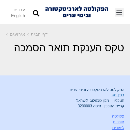
עברית
English
דף הבית
>
אירועים
>
טקס הענקת תואר הסמכה
הפקולטה לארכיטקטורה ובינוי ערים
בניין סגו
הטכניון – מכון טכנולוגי לישראל
קריית הטכניון, חיפה 3200003
פקולטה
תוכניות
לימודים