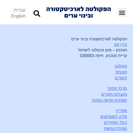
עברית
English
הפקולטה לארכיטקטורה ובינוי ערים
בניין סגו
הטכניון – מכון טכנולוגי לישראל
קריית הטכניון, חיפה 3200003
פקולטה
תוכניות
לימודים
מרכזי מחקר
מעבדות חוקרים
תשתיות הוראה ומחקר
ספרייה
מידע לסטודנטים
בעלי תפקידים
הצהרת נגישות