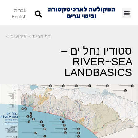
עברית
English
דף הבית
>
אירועים
>
סטודיו נחל ים –
RIVER~SEA
LANDBASICS