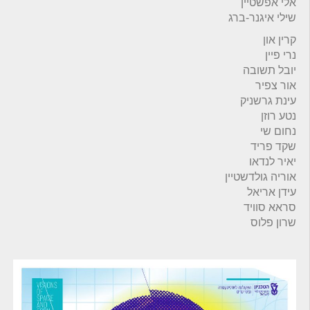
אלי אפשטיין
שילי איגנר-ברג
קרין און
נרי פיין
יובל תשובה
אור צפיר
עינת גרשניק
נטע רוזן
נחום שי
שקד פריד
יאיר לנדאו
אוריה גולדשטיין
עידן אריאל
סראא סוויד
שרון פלוס