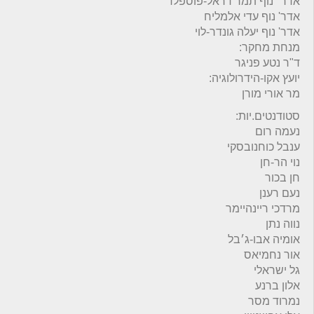
אדר׳ נוף תמר דראל-פוספלד
אדר' נוף עדי אלמליח
אדר' נוף יעלה גונדר-לוי
מנחת מחקר:
ד"ר נטע פניגר
יועץ אקו-הידרולוגיה:
מר אורי מורן
סטודנטים.יות:
נעמה רום
ענבל כוחנובסקי
נוי הר-חן
חן בכור
נעם רענן
מרדכי ריינהיימר
נווה נתן
אומיה אבו-ג׳בל
אור נחמיאס
גל ישראלי
אלון ברנע
נמרוד מסר