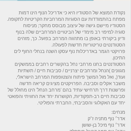
נקודת המוצא של הסטודיו היא כי אדריכל הנוף הינו דמות
מפתח בהתמודדות עם הסוגיות המרחביות הקריטיות לתקופה.
הסטודיו מיישם גישה של עיצוב מבוסס מחקר; מניסוח
סוגיה למיפוי רב מימדי של הביטויים המרחביים שלה בנוף
ודיון ביקורתי באופן בו מתהווה המרחב בפועל. כך, מזהים
הסטודנטים טריטוריות חדשות לפעולה.
פרויקטי הגמר באדריכלות נוף עסקו השנה בנחלי החוף לים
התיכון.
הסטודנטים בחנו מרחבי נחל בהקשרים רחבים בממשקים
מגוונים )הנחל ומרחבים יצרניים / סביבות חיים / תשתיות
ועוד(, ואל מול המשך פיתוח והצטופפות המרחב הישראלי,
משבר אקלים וסביבה. הפרויקטים מציגים קריאה חדשה
ופרשנות דרך תרחישי עתיד בהם 'מרחב הנחל' הינו מחולל של
סביבות חיים רב-תפקודיות, הקושרות יחד את החוויתי והפואטי
יחד עם האקולוגי והסביבתי, החברתי והפוליטי.
מנחים:
אדר׳ נוף מתניה ז"ק
אדר׳ נוף מיכל בן-שושן