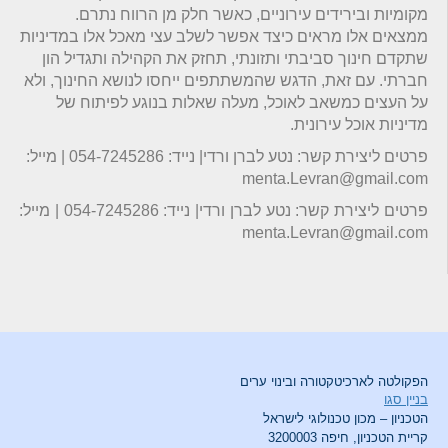
מקומיות ובירידים עירוניים, כאשר חלק מן הרווח נתרם.
ממצאים אלו מראים כיצד אפשר לשלב עצי מאכל אלו במדיניות
שתקדם חינוך סביבתי ותזונתי, תחזק את הקהילה ותגדיל הון
חברתי. עם זאת, הדגש שהמשתתפים ייחסו לנושא החינוך, ולא
על העצים כמשאב לאוכל, מעלה שאלות בנוגע לפיתוח של
מדיניות אוכל עירונית.
פרטים ליצירת קשר: נטע לברן ורדי| נייד: 054-7245286 | מייל:
menta.Levran@gmail.com
פרטים ליצירת קשר: נטע לברן ורדי| נייד: 054-7245286 | מייל:
menta.Levran@gmail.com
הפקולטה לארכיטקטורה ובינוי ערים
בניין סגו
הטכניון – מכון טכנולוגי לישראל
קריית הטכניון, חיפה 3200003