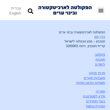
עברית
English
הפקולטה לארכיטקטורה ובינוי ערים
בניין סגו
הטכניון – מכון טכנולוגי לישראל
קריית הטכניון, חיפה 3200003
פקולטה
תוכניות
לימודים
מרכזי מחקר
מעבדות חוקרים
תשתיות הוראה ומחקר
ספרייה
מידע לסטודנטים
בעלי תפקידים
הצהרת נגישות