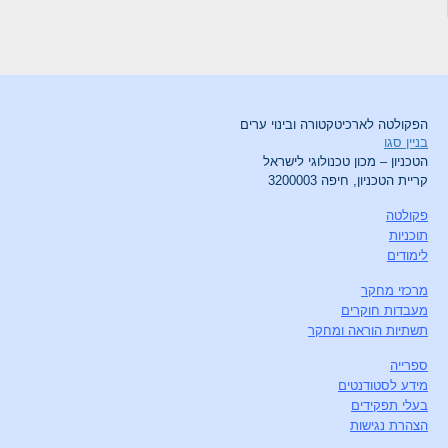
הפקולטה לארכיטקטורה ובינוי ערים
בניין סגו
הטכניון – מכון טכנולוגי לישראל
קריית הטכניון, חיפה 3200003
פקולטה
תוכניות
לימודים
מרכזי מחקר
מעבדות חוקרים
תשתיות הוראה ומחקר
ספרייה
מידע לסטודנטים
בעלי תפקידים
הצהרת נגישות