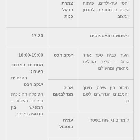
יחסי עיר-ילדים, פיתוח
צמרת
גישה בינתחומית לתכנון
הראל
ועיצוב
כנות
נישנושים ופיטפוטים
17:30
העיר כבית ספר אחד
יעקב הכט
18:00-19:00
גדול – הצגת מודלים
מחנכים במרחב
מהארץ ומהעולם
העירוני
בהנחיית
יעקב הכט
חיבור בין שירה, חינוך
אריק
והמבנים הנדרשים לשם
מנדלבאום
הפעולה החינוכית
כך
במרחב העירוני –
המפגש בין
פדגוגיה ומרחב.
לומדים נגישות בשטח
עמית
בוטבול