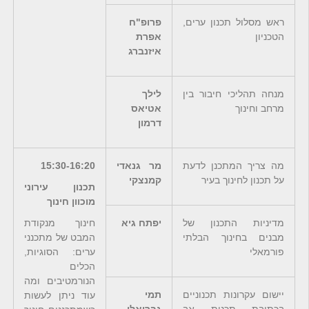
ראש מסלול תכנון ערים,
פרופ"ח
הטכניון
אפרת
איזנברג
מנחה תהליכי חיבור בין
לילך
מרחב וחינוך
אטיאס
דרמון
מה צריך המתכנן לדעת
מר גנאדי
15:30-16:20
על תכנון לחינוך בעיר
קמנצקי
תכנון עירוני
מוכוון חינוך
מדיניות התכנון של
יפתח גיא
חינוך מנקודת
מבנים בחינוך הבלתי
המבט של מתכנני
פורמאלי
ערים: הסוגיות,
הכלים
הנורמטיבים ומה
יישום עקרונות תכנוניים
תמי
עוד ניתן לעשות
בכתיבת תכנית אב
גבריאלי