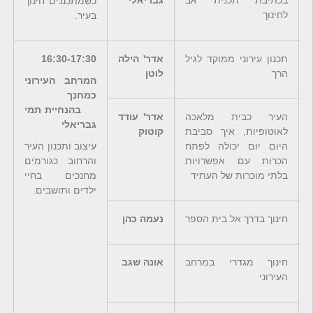
כשמתכננים חינוך
לחינוך
בעיר.
תכנון עירוני ממוקד לגיל
אדר' הילה
16:30-17:30
הרך
לוטן
המרחב העירוני
כמחנך
בהנחיית תמי
העיר כבית מלאכה
אדר' עודד
גבריאלי
לאוטופיות, איך סביבת
קוטוק
היום יום יכולה לפתח
עיצוב ותכנון העיר
הכרות עם אפשרויות
והרחוב כגורמים
בלתי מוכרות של העתיד
מחנכים בחיי
ילדים ותושבים.
חינוך בדרך אל בית הספר
נעמה כהן
חינוך מגדרי במרחב
אונה שגב
העירוני