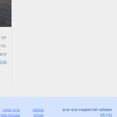
יום שני,01/2026
.הרצ
קישו
4228
הפקולטה לארכיטקטורה ובינוי ערים
פקולטה
מרכזי מחקר
בניין סגו
תוכניות
מעבדות חוקרי