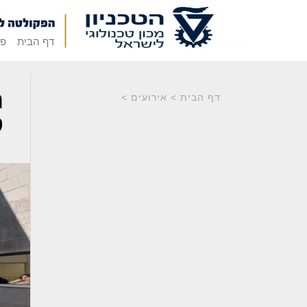
דף הבית
פק
ה
דף הבית
>
אירועים
>
ס