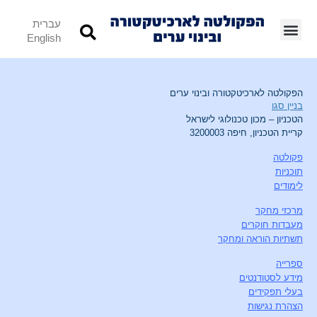
עברית
English
הפקולטה לארכיטקטורה ובינוי ערים
בניין סגו
הטכניון – מכון טכנולוגי לישראל
קריית הטכניון, חיפה 3200003
פקולטה
תוכניות
לימודים
מרכזי מחקר
מעבדות חוקרים
תשתיות הוראה ומחקר
ספרייה
מידע לסטודנטים
בעלי תפקידים
הצהרת נגישות