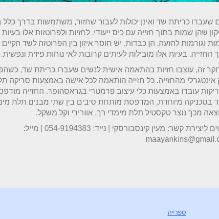
 שעברו כריתת שד ואינן יכולות לעבור שחזור, משתמשות בדרך כלל 
קון שהן שמות בתוך חזייה עם כיס ייעודי. לחזיות ולפרוטזות אלו בעיות 
ות וגורמות להזעה, הן כבדות, יש חוסר איזון בין הפרוטזה לשד הקיים 
 החזייה. בעיות אלו מובילות לעיתים קרובות לאי נוחות פיזית ונפשית.
ר זה, עוצבו חזיות בהתאמה אישית לנשים שעברו כריתת שד, כשהפר
אינטגרלי מהחזייה. כל חזייה הותאמה לכל אישה באמצעות סריקה תל
יקות עובדו באמצעות כלי עיצוב פרמטרי בגראסהופר. החזייה מודפ
 בטכניקה מיוחדת, המדפסת מותחת סיבים בין שתי מבנים תלת מימ
צאה מכך נוצר טקסטיל תלת מימדי רך, אוורירי וקל משקל.
פרטים ליצירת קשר: מעין קינסבורסקי | נייד: 054-9194383 | מייל:
maayankins@gmail.
ספרייה