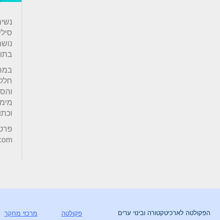
נשים
סילי
נושמ
בתוך
במחק
חלק 
והסר
מימד
וכתו
com
הפקולטה לארכיטקטורה ובינוי ערים
פקולטה
מרכזי מחקר