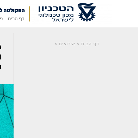
דף הבית
פק
ג
דף הבית
>
אירועים
>
מ
כ