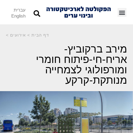
עברית
English
דף הבית
>
אירועים
>
מירב ברקוביץ-
אריח-חי-פיתוח חומרי
ומורפולוגי לצמחייה
מנותקת-קרקע