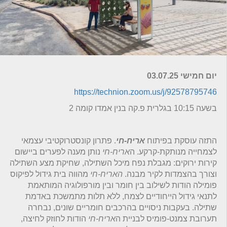
יום חמישי 03.07.25
https://technion.zoom.us/j/92578795746
בשעה 10:15 בגלרית פ.קה בנין אמדו קומה 2
התזה עוסקת בפיתוח
אריח-חי
. פתרון קונסטרוקטיבי עצמאי
לצמחייה מנותקת-קרקע. ה
אריח-חי
נותן מענה לפערים ביישום
קירות ירוקים: מגבלת נפח מיכל השתילה, שחיקת מצע השתילה
וצורך בהצמדות לקיר מבנה.
האריח-חי
מהווה בית גידול לפיקוס
פומילה הודות לשילוב בין חומר ובין מורפולוגיה המותאמת
לתנאי גידול הייחודיים לצמח, ללא תלות מתמשכת באדמת
שתילה. בעקבות ניסויים בהרכבים חומריים שונים, נבחרה
תערובת צמנט-פומיס לבניית ה
אריח-חי
הודות לחוזק לחיצה,