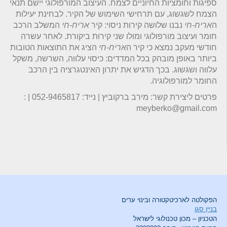
ספיגות וחומציות החיוניים לצמח. העיצוב המורפולוגי יישם תנאי
הצמח לשגשוג, עם תרחישי השימוש של הקיר. לבחינת יעילות
ה
אריח-חי
נבנו שלושה קירות ניסוי: קיר
אריח-חי
המשלב הרכב
חומר ועיצוב מורפולוגי ומולו שני קירות ביקורת. לאחר עשרה
חודשי מעקב נמצא כי קיר ה
אריח-חי
הציג את התוצאות הטובות
ביותר באופן מובהק בכל המדדים: כיסוי עלווה, השרשה, משקל
עלווה ושגשוג. בכך הדגיש את יתרון האינטגרציה בין הרכב
החומר למורפולוגיה.
פרטים ליצירת קשר: מירב ברקוביץ | נייד: 052-9465817 | :
meyberko@gmail.com
הפקולטה לארכיטקטורה ובינוי ערים
בניין סגו
הטכניון – מכון טכנולוגי לישראל