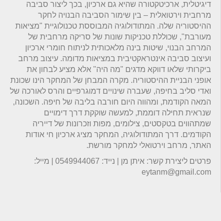
דיגיטלית, ארכיטקטורה שהיא גם ארכיון, בכך ליצור סביבה
מרחבית וירטואלית – בין שימור הסביבה הבנויה לחקר
ההיסטוריה שלה. המתודולוגיה המבוססת טכנולוגיית "מציאות
מעורבת", שכוללת טכניקות שונות של סריקה מרחבית של
המרחב הבנוי, שיטות בינה מלאכותית לניתוח חומרי ארכיון
ועיצוב סביבה אינטראקטיבית במציאות מדומה. עיצוב מרחב
ביקרותי שלאו דווקא מדגים "מה היה" אלא מציע לבחון את
אופני הבניית ההיסטוריה. מקרה המבחן של המחקר הינו שכונת
ואדי סליב בחיפה, שעברה שינויים דמוגרפיים והרס לאורכה של
המאה הקודמת, ומהווה היום חורבה בליבה של חיפה. השכונה,
שנראית תחילה דוממת, למעשה שוקקת דרך דימויים
שמתהווים בטקסטים, צילומים, מפות וזכרונות של דייריה
הקודמים. דרך המתודולוגיה, המחקר מציג ארכיון חי אודות
האתר, מרחב וירטואלי למחקר מורשת.
פרטים ליצירת קשר: איתן מן | נייד: 0549944067 | מייל:
eytanm@gmail.com