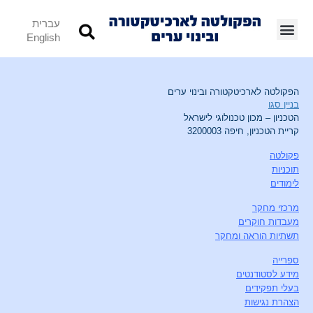
עברית
English
הפקולטה לארכיטקטורה ובינוי ערים
בניין סגו
הטכניון – מכון טכנולוגי לישראל
קריית הטכניון, חיפה 3200003
פקולטה
תוכניות
לימודים
מרכזי מחקר
מעבדות חוקרים
תשתיות הוראה ומחקר
ספרייה
מידע לסטודנטים
בעלי תפקידים
הצהרת נגישות