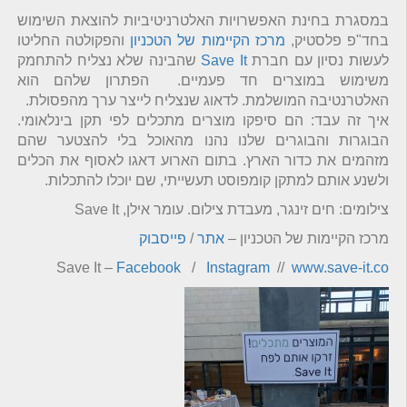
במסגרת בחינת האפשרויות האלטרניטיביות להוצאת השימוש
בחד"פ פלסטיק,
מרכז הקיימות של הטכניון
והפקולטה החליטו
לעשות נסיון עם חברת
Save It
שהבינה שלא נצליח להתחמק
משימוש במוצרים חד פעמיים. הפתרון שלהם הוא
האלטרנטיבה המושלמת. לדאוג שנצליח לייצר ערך מהפסולת.
איך זה עבד: הם סיפקו מוצרים מתכלים לפי תקן בינלאומי.
הבוגרות והבוגרים שלנו נהנו מהאוכל בלי להצטער שהם
מזהמים את כדור הארץ. בתום הארוע דאגו לאסוף את הכלים
ולשנע אותם למתקן קומפוסט תעשייתי, שם יוכלו להתכלות.
צילומים: חים זינגר, מעבדת צילום. עומר אילן, Save It
מרכז הקיימות של הטכניון –
אתר
/
פייסבוק
Save It –
Facebook
/
Instagram
//
www.save-it.co