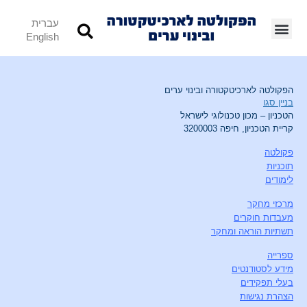
עברית
English
הפקולטה לארכיטקטורה ובינוי ערים
בניין סגו
הטכניון – מכון טכנולוגי לישראל
קריית הטכניון, חיפה 3200003
פקולטה
תוכניות
לימודים
מרכזי מחקר
מעבדות חוקרים
תשתיות הוראה ומחקר
ספרייה
מידע לסטודנטים
בעלי תפקידים
הצהרת נגישות