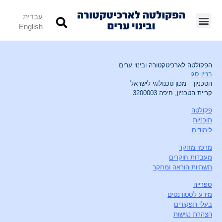
עברית
English
הפקולטה לארכיטקטורה ובינוי ערים
בניין סגו
הטכניון – מכון טכנולוגי לישראל
קריית הטכניון, חיפה 3200003
פקולטה
תוכניות
לימודים
מרכזי מחקר
מעבדות חוקרים
תשתיות הוראה ומחקר
ספרייה
מידע לסטודנטים
בעלי תפקידים
הצהרת נגישות