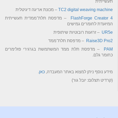
תעשייתית
TC2 digital weaving machine
– מכונת אריגה דיגיטלית
FlashForge Creator 4
– מדפסת תלת־ממדית תעשייתית
המיועדת לחומרים גמישים
UR5e
– זרועות רובוטיות שיתופית
Raise3D Pro2
– מדפסת תלת־ממד
PAM
– מדפסת תלת ממד המשתמשת בגרגירי פולימרים
כחומר גלם.
מידע נוסף ניתן למצוא באתר המעבדה,
כאן
.
(קרדיט תצלום: יובל גור)