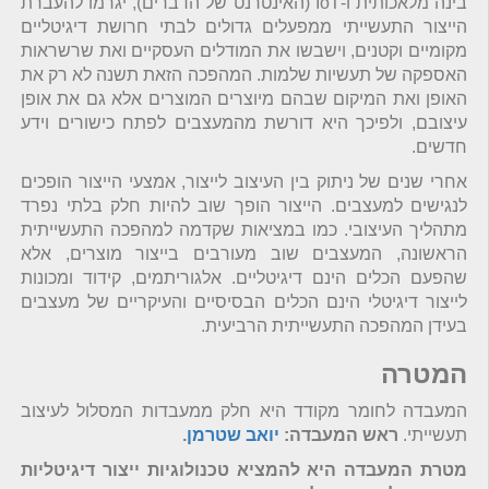
בינה מלאכותית ו-IoT (האינטרנט של הדברים), יגרמו להעברת
הייצור התעשייתי ממפעלים גדולים לבתי חרושת דיגיטליים
מקומיים וקטנים, וישבשו את המודלים העסקיים ואת שרשראות
האספקה של תעשיות שלמות. המהפכה הזאת תשנה לא רק את
האופן ואת המיקום שבהם מיוצרים המוצרים אלא גם את אופן
עיצובם, ולפיכך היא דורשת מהמעצבים לפתח כישורים וידע
חדשים.
אחרי שנים של ניתוק בין העיצוב לייצור, אמצעי הייצור הופכים
לנגישים למעצבים. הייצור הופך שוב להיות חלק בלתי נפרד
מתהליך העיצובי. כמו במציאות שקדמה למהפכה התעשייתית
הראשונה, המעצבים שוב מעורבים בייצור מוצרים, אלא
שהפעם הכלים הינם דיגיטליים. אלגוריתמים, קידוד ומכונות
לייצור דיגיטלי הינם הכלים הבסיסיים והעיקריים של מעצבים
בעידן המהפכה התעשייתית הרביעית.
המטרה
המעבדה לחומר מקודד היא חלק ממעבדות המסלול לעיצוב
תעשייתי.
ראש המעבדה:
יואב שטרמן
.
מטרת המעבדה היא להמציא טכנולוגיות ייצור דיגיטליות