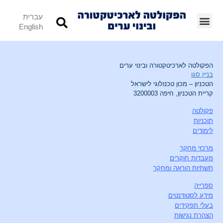
עברית
English
הפקולטה לארכיטקטורה ובינוי ערים
בניין סגו
הטכניון – מכון טכנולוגי לישראל
קריית הטכניון, חיפה 3200003
פקולטה
תוכניות
לימודים
מרכזי מחקר
מעבדות חוקרים
תשתיות הוראה ומחקר
ספרייה
מידע לסטודנטים
בעלי תפקידים
הצהרת נגישות