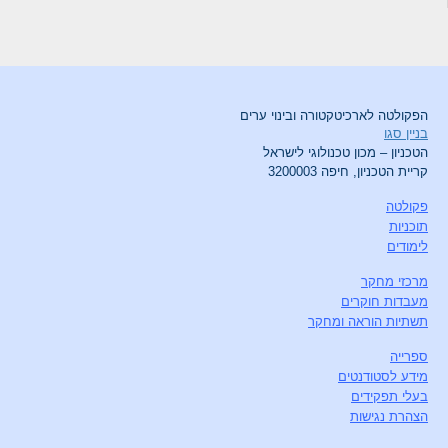
הפקולטה לארכיטקטורה ובינוי ערים
בניין סגו
הטכניון – מכון טכנולוגי לישראל
קריית הטכניון, חיפה 3200003
פקולטה
תוכניות
לימודים
מרכזי מחקר
מעבדות חוקרים
תשתיות הוראה ומחקר
ספרייה
מידע לסטודנטים
בעלי תפקידים
הצהרת נגישות