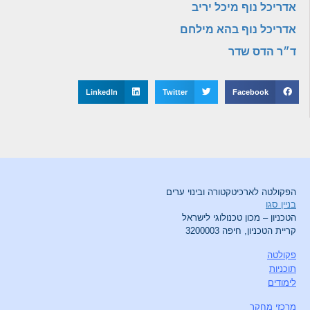
אדריכל נוף מיכל יריב
אדריכל נוף בהא מילחם
ד״ר הדס שדר
LinkedIn
Twitter
Facebook
הפקולטה לארכיטקטורה ובינוי ערים
בניין סגו
הטכניון – מכון טכנולוגי לישראל
קריית הטכניון, חיפה 3200003
פקולטה
תוכניות
לימודים
מרכזי מחקר