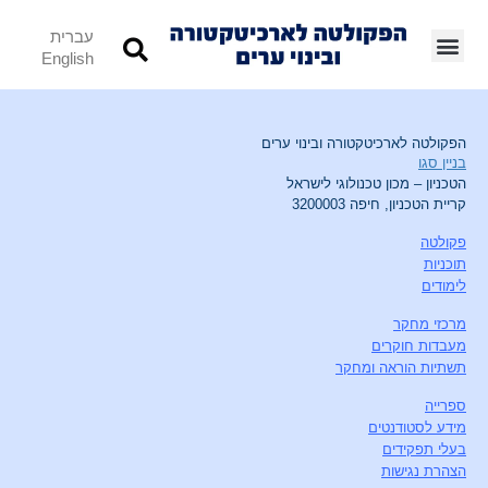
עברית
English
הפקולטה לארכיטקטורה ובינוי ערים
בניין סגו
הטכניון – מכון טכנולוגי לישראל
קריית הטכניון, חיפה 3200003
פקולטה
תוכניות
לימודים
מרכזי מחקר
מעבדות חוקרים
תשתיות הוראה ומחקר
ספרייה
מידע לסטודנטים
בעלי תפקידים
הצהרת נגישות