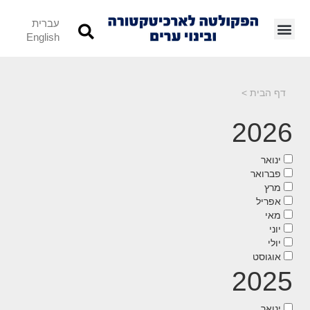
עברית
English
דף הבית
>
2026
ינואר
פברואר
מרץ
אפריל
מאי
יוני
יולי
אוגוסט
2025
ינואר